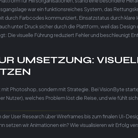
lattform für Hilfsorganisationen, stand eine besondere H
Ausgangslage war ein funktionsreiches System, das Rettungsk
hkeit durch Farbcodes kommuniziert, Einsatzstatus durch klare
n auch unter Druck sicher durch die Plattform, weil das Desig
t: Die visuelle Führung reduziert Fehler und beschleunigt E
ZUR UMSETZUNG: VISUEL
ETZEN
t mit Photoshop, sondern mit Strategie. Bei VisionByte star
er Nutzer), welches Problem löst die Reise, und wie fühlt sich
– von der User Research über Wireframes bis zum finalen UI-D
n setzen wir Animationen ein? Wie visualisieren wir Erfolg 