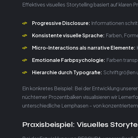
Effektives visuelles Storytelling basiert auf klare
Progressive Disclosure:
Informationen schritt
Konsistente visuelle Sprache:
Farben, Formen
Micro-Interactions als narrative Elemente:
K
Emotionale Farbpsychologie:
Farben transp
Hierarchie durch Typografie:
Schriftgrößen u
Ein konkretes Beispiel: Bei der Entwicklung unserer
nüchterner Prozentbalken visualisieren wir Lerner
unterschiedliche Lernphasen – von konzentriertem
Praxisbeispiel: Visuelles Story