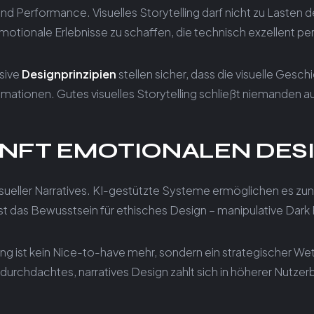
t und Performance. Visuelles Storytelling darf nicht zu Last
otionale Erlebnisse zu schaffen, die technisch exzellent p
usive
Designprinzipien
stellen sicher, dass die visuelle Gesch
mationen. Gutes visuelles Storytelling schließt niemanden a
UNFT EMOTIONALEN DES
 visueller Narratives. KI-gestützte Systeme ermöglichen es 
 das Bewusstsein für ethisches Design – manipulative Dark 
ing ist kein Nice-to-have mehr, sondern ein strategischer We
 in durchdachtes, narratives Design zahlt sich in höherer Nut