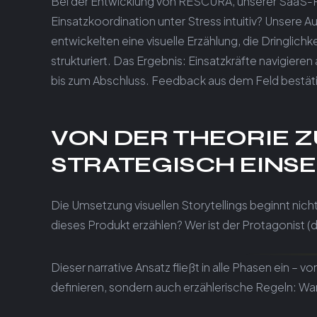
Bei der Entwicklung von RESCURA, unserer SaaS-P
Einsatzkoordination unter Stress intuitiv? Unsere 
entwickelten eine visuelle Erzählung, die Dringlic
strukturiert. Das Ergebnis: Einsatzkräfte navigiere
bis zum Abschluss. Feedback aus dem Feld bestätig
VON DER THEORIE 
STRATEGISCH EINS
Die Umsetzung visuellen Storytellings beginnt nich
dieses Produkt erzählen? Wer ist der Protagonist (d
Dieser narrative Ansatz fließt in alle Phasen ein 
definieren, sondern auch erzählerische Regeln: Wan