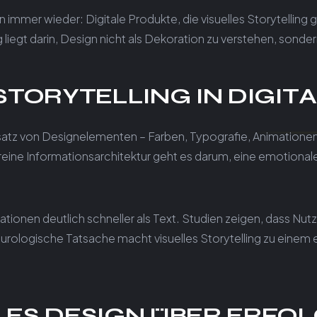
n immer wieder: Digitale Produkte, die visuelles Storytellin
iegt darin, Design nicht als Dekoration zu verstehen, sond
 STORYTELLING IN DIGI
Einsatz von Designelementen – Farben, Typografie, Animatio
s reine Informationsarchitektur geht es darum, eine emotiona
tionen deutlich schneller als Text. Studien zeigen, dass Nutz
eurologische Tatsache macht visuelles Storytelling zu einem
S DESIGN ÜBER ERFOL