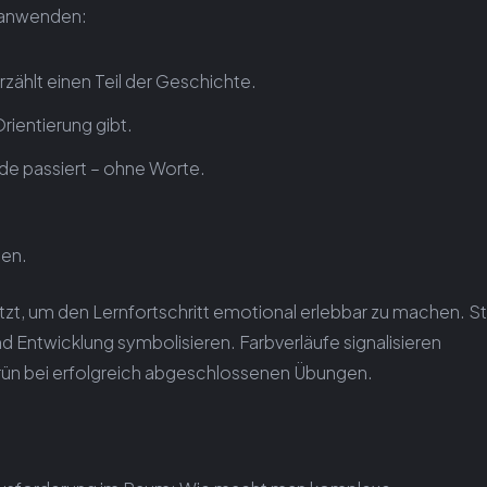
en anwenden:
rzählt einen Teil der Geschichte.
ientierung gibt.
e passiert – ohne Worte.
.
ten.
etzt, um den Lernfortschritt emotional erlebbar zu machen. St
 Entwicklung symbolisieren. Farbverläufe signalisieren
rün bei erfolgreich abgeschlossenen Übungen.