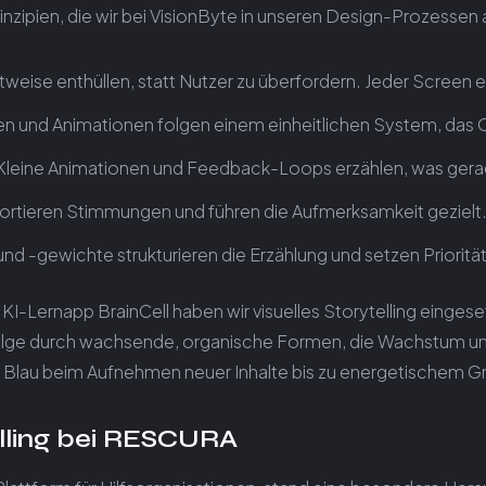
n Prinzipien, die wir bei VisionByte in unseren Design-Prozess
weise enthüllen, statt Nutzer zu überfordern. Jeder Screen e
 und Animationen folgen einem einheitlichen System, das Or
leine Animationen und Feedback-Loops erzählen, was gerad
ortieren Stimmungen und führen die Aufmerksamkeit gezielt
nd -gewichte strukturieren die Erzählung und setzen Prioritä
 KI-Lernapp BrainCell haben wir visuelles Storytelling einges
folge durch wachsende, organische Formen, die Wachstum und
 Blau beim Aufnehmen neuer Inhalte bis zu energetischem G
telling bei RESCURA