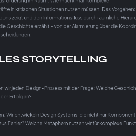
erausforderung im Raum: Wie macht man komplexe
räfte in kritischen Situationen nutzen müssen. Das Vorgehen:
 Icons zeigt und den Informationsfluss durch räumliche Hierar
n die Geschichte erzählt – von der Alarmierung über die Koordi
ntscheidungen.
LES STORYTELLING
ten wir jeden Design-Prozess mit der Frage: Welche Geschicht
 der Erfolg an?
esign. Wir entwickeln Design Systems, die nicht nur Komponen
versus Fehler? Welche Metaphern nutzen wir für komplexe Funk