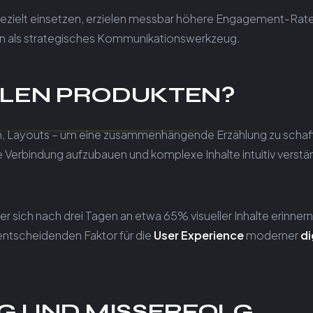
g gezielt einsetzen, erzielen messbar höhere Engagement-Rat
ern als strategisches Kommunikationswerkzeug.
TALEN PRODUKTEN?
nen, Layouts – um eine zusammenhängende Erzählung zu schaf
le Verbindung aufzubauen und komplexe Inhalte intuitiv verstä
er sich nach drei Tagen an etwa 65% visueller Inhalte erinnern
 entscheidenden Faktor für die
User Experience
moderner
di
G UND MISSERFOLG