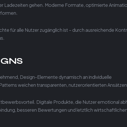
en der Ladezeiten gehen. Moderne Formate, optimierte Animati
erformen.
ichte für alle Nutzer zugänglich ist – durch ausreichende Kont
us.
IGNS
zunehmend, Design-Elemente dynamisch an individuelle
Patterns weichen transparenten, nutzerorientierten Ansätzen
ttbewerbsvorteil. Digitale Produkte, die Nutzer emotional ab
zerbindung, besseren Bewertungen und letztlich wirtschaftliche