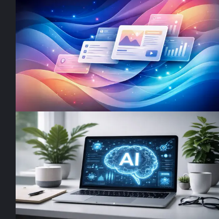
Visuelles Storytelling in digitalen
Produkten: Wie Design Emotion und
Orientierung schafft
Visuelles Storytelling verwandelt digitale Produkte in
emotionale Erlebnisse. Erfahren Sie, wie Design Nutzer
führt und bindet.
2. Februar 2026
·
5
Min. Lesezeit
Design Insights
Wie KI das UX-Design verändert –
Chancen und Grenzen
Künstliche Intelligenz revolutioniert die Art, wie wir digita
Produkte gestalten. Doch wo liegen die Grenzen? Ein
ehrlicher Blick auf KI-gestütztes Design.
10. Dezember 2025
·
7
Min. Lesezeit