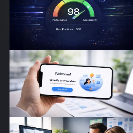
Warum Ladezeit über dein Google-
Ranking entscheidet
Jede Sekunde zählt: Langsame Websites verlieren Nutz
und Rankings. So optimierst du deine Performance für
Google und deine Besucher.
13. Februar 2026
·
6
Min. Lesezeit
Design Insights
Warum gutes Onboarding über den
Erfolg deiner App entscheidet
75% der Nutzer löschen eine App nach dem ersten Tag.
Erfahre, wie durchdachtes Onboarding Nutzer bindet u
aus Downloads loyale User macht.
11. Februar 2026
·
5
Min. Lesezeit
Design Insights