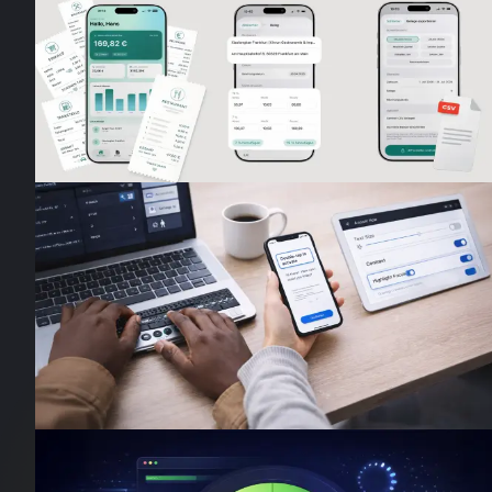
Fiscara: Jeder Beleg gescannt,
nummeriert, archiviert
Fiscara ist unser neues Produkt: ein digitales Belegarchi
fürs iPhone. Es scannt jeden Geschäftsbeleg, nummerie
ihn lückenlos und legt ihn GoBD-konform ab – digital un
15. Juli 2026
·
6
Min. Lesezeit
auf dem Papier.
Design Insights
Barrierefreiheit 2026: Was das BFS
für deine Website bedeutet
Seit Juni 2025 gilt das Barrierefreiheitsstärkungsgesetz.
Erfahre, was das für dein digitales Produkt bedeutet und
wie du die Anforderungen umsetzt.
27. Februar 2026
·
6
Min. Lesezeit
Design Insights