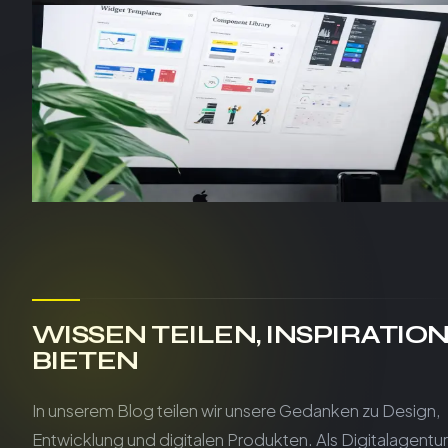
Design Insights
Technik darf emotional sein
Warum wir digitale Produkte entwickeln, die Menschen
wirklich berühren – und wie Design dabei zur Brücke
zwischen Funktion und Gefühl wird.
1. Dezember 2025
·
4
Min. Lesezeit
WISSEN TEILEN, INSPIRATIO
BIETEN
In unserem Blog teilen wir unsere Gedanken zu Design,
Entwicklung und digitalen Produkten. Als Digitalagentur