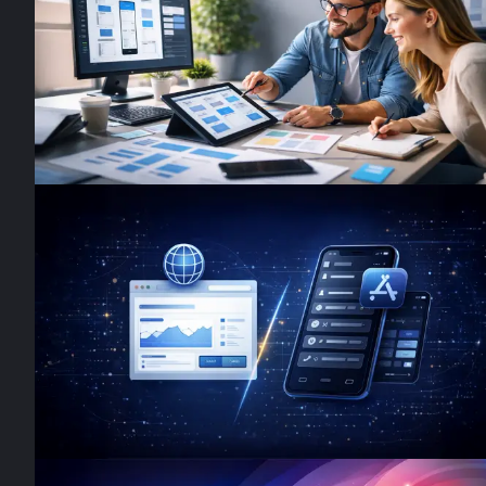
Warum digitale Produkte mehr als nu
Code sein müssen
88% der Nutzer kehren nach schlechter UX nicht zurück.
Erfahre, warum digitale Produkte Strategie, Design und
Emotion brauchen.
2. Februar 2026
·
4
Min. Lesezeit
Design Insights
Web-App vs. Native App: Was ist di
richtige Lösung für dein
Unternehmen?
Web-App oder Native App? Wir zeigen dir, welche
Technologie zu deinem Business passt – und warum
native Entwicklung oft die bessere Wahl ist.
2. Februar 2026
·
6
Min. Lesezeit
Design Insights